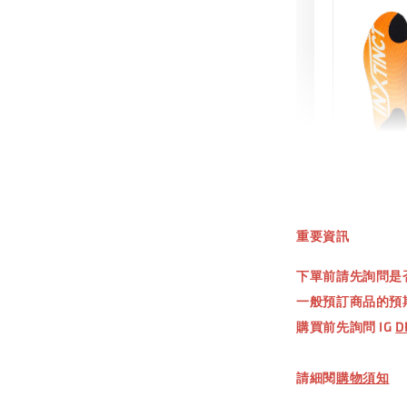
INXT
鞋墊
重要資訊
NT$ 550.
下單前請先詢問是
NT$ 660.
一般預訂商品的預
購買前先詢問 IG
D
加
請細閱
購物須知