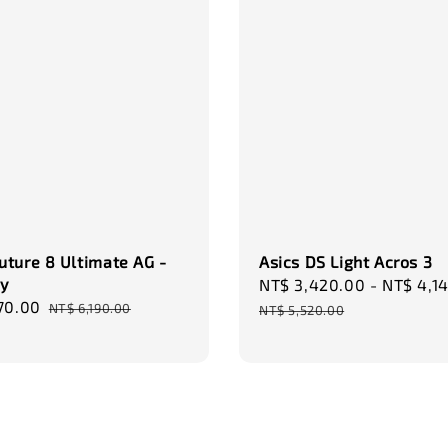
ture 8 Ultimate AG -
Asics DS Light Acros 3
y
Sale
NT$ 3,420.00
-
NT$ 4,1
70.00
Regular
price
NT$ 6,190.00
NT$ 5,520.00
price