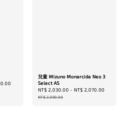
加入購物車
瀏覽更多
兒童 Mizuno Monarcida Neo 3
Select AS
40.00
Regular
Sale
NT$ 2,030.00
-
NT$ 2,070.00
Regular
price
price
price
NT$ 2,090.00