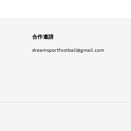
合作邀請
dreamsportfootball@gmail.com