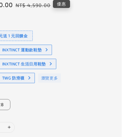
0.00
Regular
優惠
NT$ 4,590.00
price
 元送 1 元回饋金
NXTINCT 運動款鞋墊
INXTINCT 生活日用鞋墊
TWG 防滑襪
瀏覽更多
28