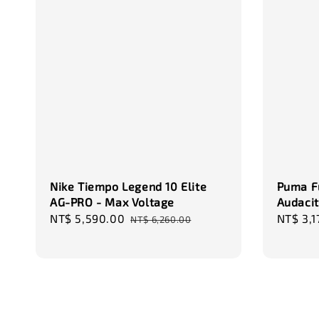
Nike Tiempo Legend 10 Elite
Puma Fu
AG-PRO - Max Voltage
Audacit
Sale
NT$ 5,590.00
Regular
Sale
NT$ 3,1
NT$ 6,260.00
price
price
price