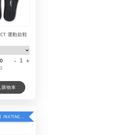
INCT 運動款鞋
-
+
00
0
入購物車
【加購優惠】INXTINCT 生活日用鞋墊