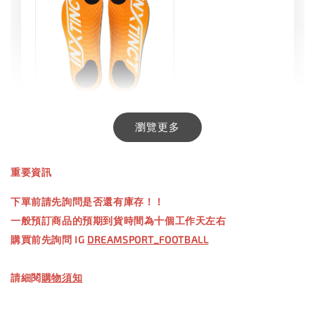
INXTINCT 生活日用鞋墊
瀏覽更多
-
+
NT$ 550.00
重要資訊
NT$ 660.00
下單前請先詢問是否還有庫存！！
一般預訂商品的預期到貨時間為十個工作天左右
加入購物車
購買前先詢問 IG
DREAMSPORT_FOOTBALL
請細閱
購物須知
【加購優惠】TWG 防滑襪
瀏覽全部