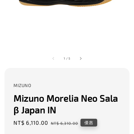
1
/
5
MIZUNO
Mizuno Morelia Neo Sala
β Japan IN
Sale
NT$ 6,110.00
Regular
優惠
NT$ 6,310.00
price
price