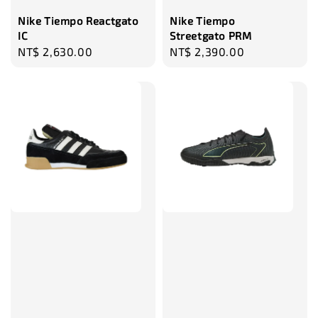
Nike Tiempo Reactgato
Nike Tiempo
IC
Streetgato PRM
Regular
NT$ 2,630.00
Regular
NT$ 2,390.00
price
price