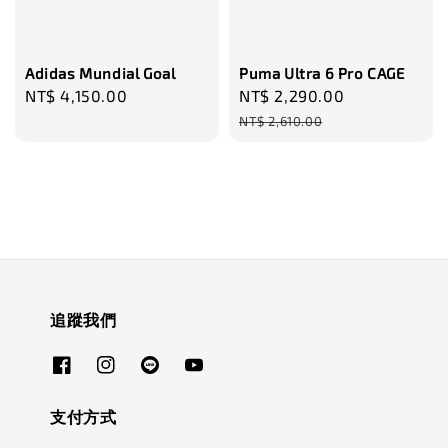
Adidas Mundial Goal
Puma Ultra 6 Pro CAGE
Regular
NT$ 4,150.00
Sale
NT$ 2,290.00
Regular
price
price
price
NT$ 2,610.00
追蹤我們
支付方式