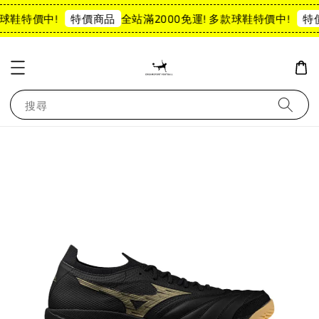
球鞋特價中!
全站滿2000免運! 多款球鞋特價中!
特價商品
特
搜尋