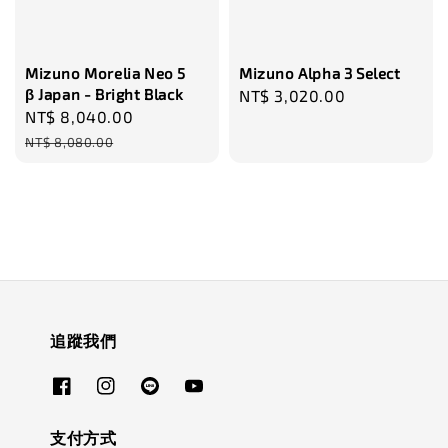
Mizuno Morelia Neo 5
Mizuno Alpha 3 Select
β Japan - Bright Black
Regular
NT$ 3,020.00
Sale
NT$ 8,040.00
Regular
price
price
price
NT$ 8,080.00
追蹤我們
支付方式