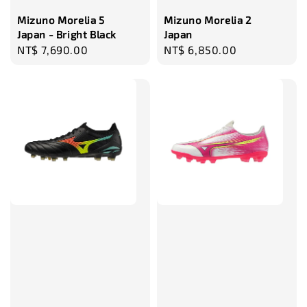
Mizuno Morelia 5
Mizuno Morelia 2
Japan - Bright Black
Japan
Regular
NT$ 7,690.00
Regular
NT$ 6,850.00
price
price