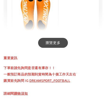
INXTINCT 生活日用鞋墊
瀏覽更多
-
+
NT$ 550.00
重要資訊
NT$ 660.00
下單前請先詢問是否還有庫存！！
一般預訂商品的預期到貨時間為十個工作天左右
加入購物車
購買前先詢問 IG
DREAMSPORT_FOOTBALL
請細閱
購物須知
【加購優惠】TWG 防滑襪
瀏覽全部