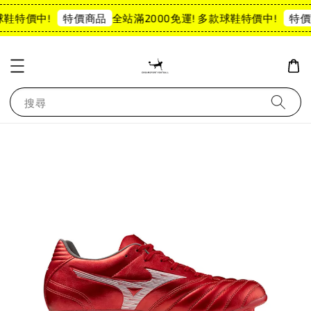
球鞋特價中!
全站滿2000免運! 多款球鞋特價中!
特價商品
特價
搜尋