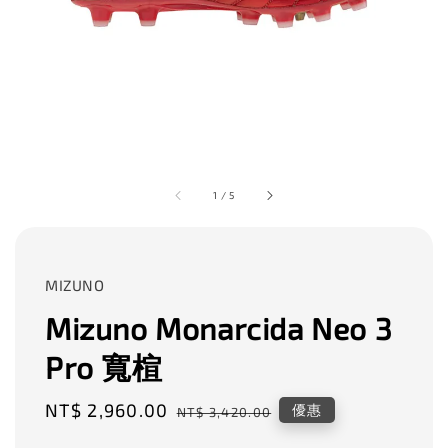
1
/
5
MIZUNO
Mizuno Monarcida Neo 3
Pro 寬楦
Sale
NT$ 2,960.00
Regular
優惠
NT$ 3,420.00
price
price