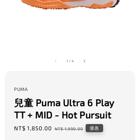
1
/
4
PUMA
兒童 Puma Ultra 6 Play
TT + MID - Hot Pursuit
Sale
NT$ 1,850.00
Regular
優惠
NT$ 1,990.00
price
price