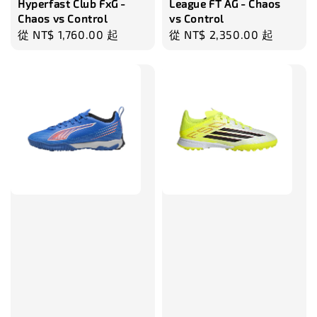
Hyperfast Club FxG -
League FT AG - Chaos
Chaos vs Control
vs Control
Regular
從
NT$ 1,760.00
起
Regular
從
NT$ 2,350.00
起
price
price