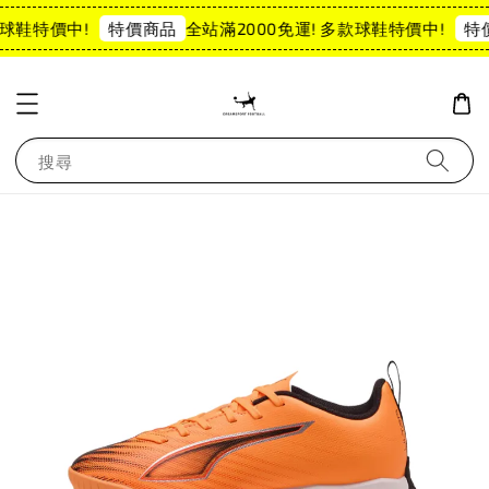
球鞋特價中!
全站滿2000免運! 多款球鞋特價中!
特價商品
特
搜尋