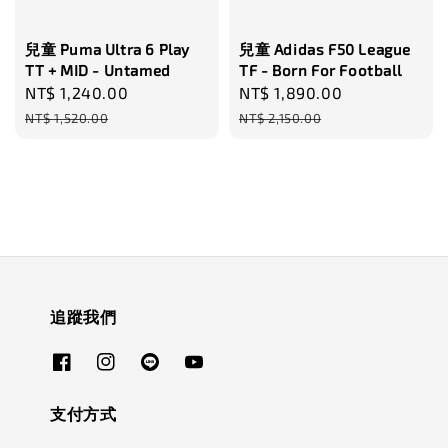
兒童 Puma Ultra 6 Play
兒童 Adidas F50 League
TT + MID - Untamed
TF - Born For Football
Sale
NT$ 1,240.00
Regular
Sale
NT$ 1,890.00
Regular
price
price
price
price
NT$ 1,520.00
NT$ 2,150.00
追蹤我們
支付方式