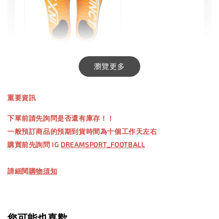
INXTINCT 生活日用鞋墊
瀏覽更多
-
+
NT$ 550.00
重要資訊
NT$ 660.00
下單前請先詢問是否還有庫存！！
一般預訂商品的預期到貨時間為十個工作天左右
加入購物車
購買前先詢問 IG
DREAMSPORT_FOOTBALL
請細閱
購物須知
您可能也喜歡