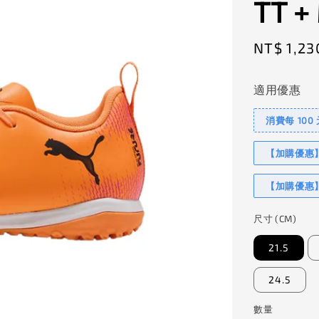
TT +
Sale
NT$ 1,23
price
適用優惠
消費每 100
【加購優惠】I
【加購優惠】
尺寸 (CM)
21.5
24.5
數量