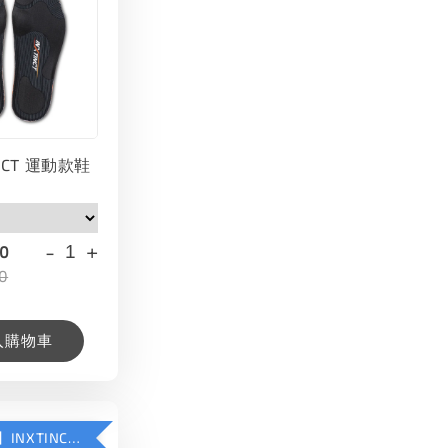
INCT 運動款鞋
-
+
00
0
入購物車
【加購優惠】INXTINCT 生活日用鞋墊