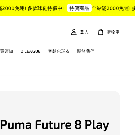
000免運! 多款球鞋特價中!
全站滿2000免運! 多
特價商品
登入
購物車
購買須知
D.LEAGUE
客製化球衣
關於我們
uma Future 8 Play