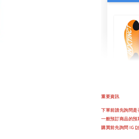
INXT
鞋墊
重要資訊
NT$ 550.
下單前請先詢問是
NT$ 660.
一般預訂商品的預
購買前先詢問 IG
D
加