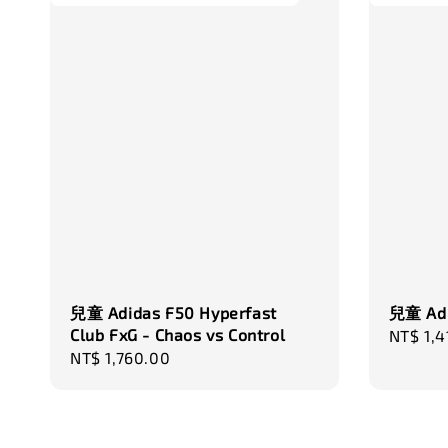
兒童 Adidas F50 Hyperfast
兒童 Adi
Club FxG - Chaos vs Control
Regula
NT$ 1,4
Regular
NT$ 1,760.00
price
price