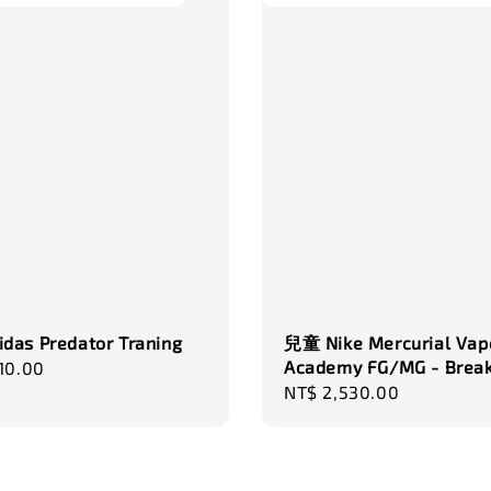
das Predator Traning
兒童 Nike Mercurial Vapo
Academy FG/MG - Brea
r
10.00
Regular
NT$ 2,530.00
price