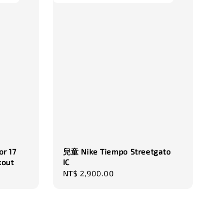
r 17
兒童 Nike Tiempo Streetgato
kout
IC
Regular
NT$ 2,900.00
price