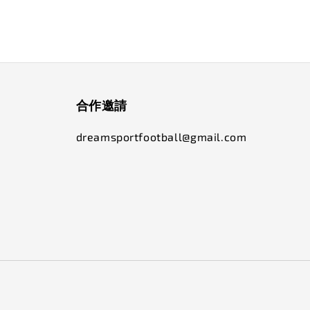
合作邀請
dreamsportfootball@gmail.com