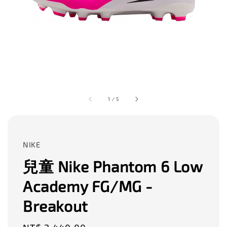
1
/
5
NIKE
兒童 Nike Phantom 6 Low
Academy FG/MG -
Breakout