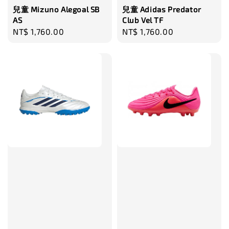
兒童 Mizuno Alegoal SB
兒童 Adidas Predator
AS
Club Vel TF
Regular
NT$ 1,760.00
Regular
NT$ 1,760.00
price
price