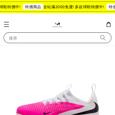
球鞋特價中!
全站滿2000免運! 多款球鞋特價中!
特價商品
特價
搜尋