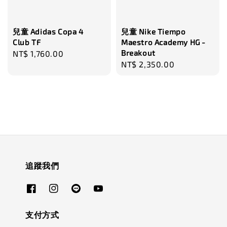
兒童 Adidas Copa 4
兒童 Nike Tiempo
Club TF
Maestro Academy HG -
Breakout
Regular
NT$ 1,760.00
Regular
NT$ 2,350.00
price
price
追蹤我們
支付方式