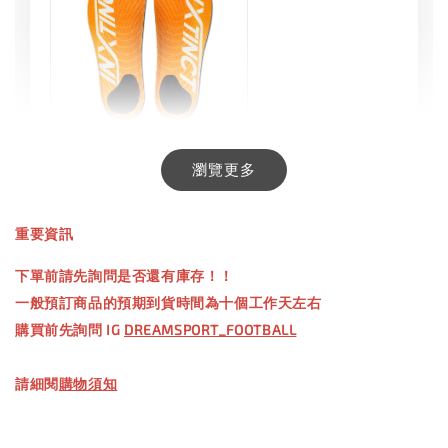
INXTINCT 生活日用鞋墊
瀏覽更多
-
+
NT$ 550.00
重要資訊
NT$ 660.00
下單前請先詢問是否還有庫存！！
一般預訂商品的預期到貨時間為十個工作天左右
加入購物車
購買前先詢問 IG
DREAMSPORT_FOOTBALL
請細閱
購物須知