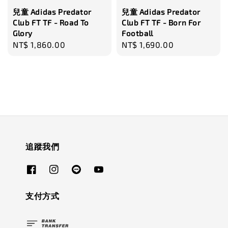
兒童 Adidas Predator
兒童 Adidas Predator
Club FT TF - Road To
Club FT TF - Born For
Glory
Football
Regular
NT$ 1,860.00
Regular
NT$ 1,690.00
price
price
追蹤我們
支付方式