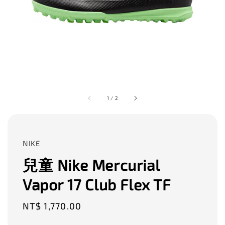
1
/
2
NIKE
兒童 Nike Mercurial
Vapor 17 Club Flex TF
Regular
NT$ 1,770.00
price