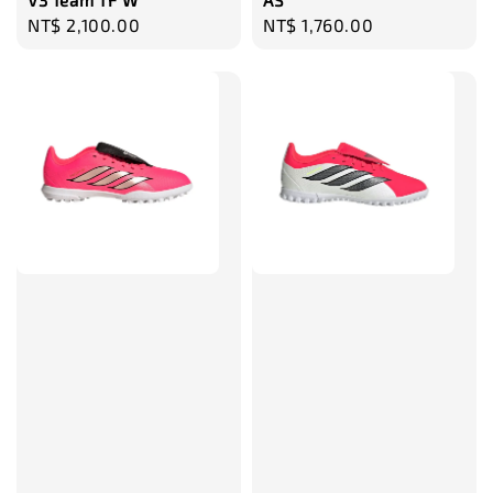
V3 Team TF W
AS
Regular
NT$ 2,100.00
Regular
NT$ 1,760.00
price
price