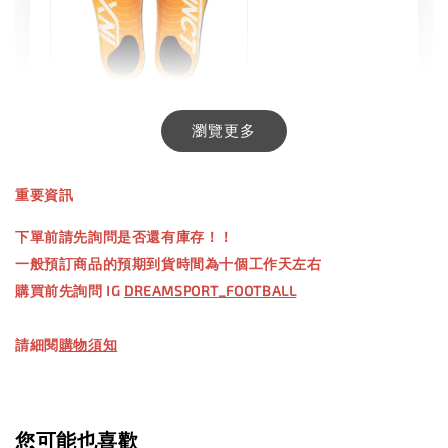
INXTINCT 生活日用鞋墊
瀏覽更多
-
+
NT$ 550.00
重要資訊
NT$ 660.00
下單前請先詢問是否還有庫存！！
一般預訂商品的預期到貨時間為十個工作天左右
加入購物車
購買前先詢問 IG
DREAMSPORT_FOOTBALL
請細閱
購物須知
您可能也喜歡