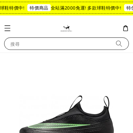
球鞋特價中!
全站滿2000免運! 多款球鞋特價中!
特價商品
特
搜尋