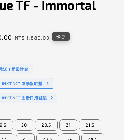
ue TF - Immortal
0.00
Regular
優惠
NT$ 1,880.00
price
 元送 1 元回饋金
NXTINCT 運動款鞋墊
INXTINCT 生活日用鞋墊
9.5
20
20.5
21
21.5
22.5
23
23.5
24
24.5