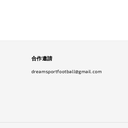
合作邀請
dreamsportfootball@gmail.com