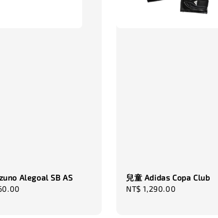
uno Alegoal SB AS
兒童 Adidas Copa Club
r
60.00
Regular
NT$ 1,290.00
price