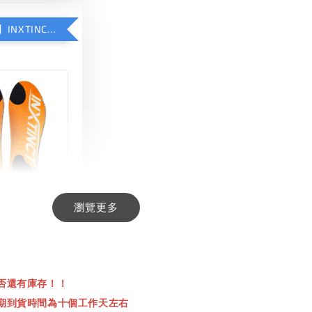
【加購優惠】INXTINCT 生活日用鞋墊
瀏覽更多
INCT 生活日用
-
+
00
否還有庫存！！
00
期到貨時間為十個工作天左右