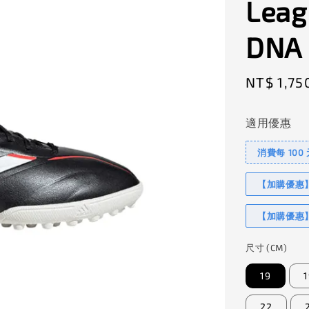
Leag
DNA
Sale
NT$ 1,75
price
適用優惠
消費每 100
【加購優惠】I
【加購優惠】
尺寸 (CM)
19
1
22