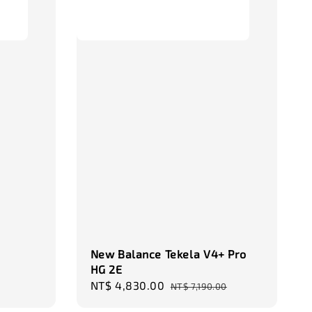
New Balance Tekela V4+ Pro
HG 2E
Sale
NT$ 4,830.00
Regular
NT$ 7,190.00
price
price