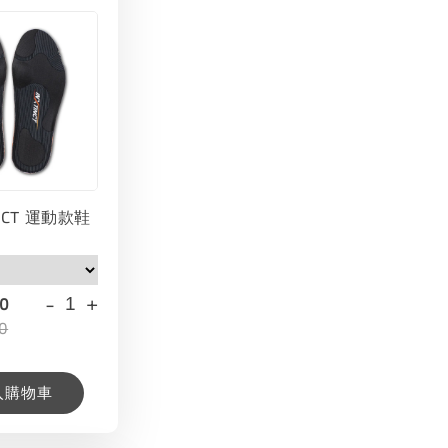
INCT 運動款鞋
-
+
00
0
入購物車