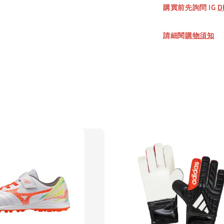
購買前先詢問 IG
D
加
請細閱
購物須知