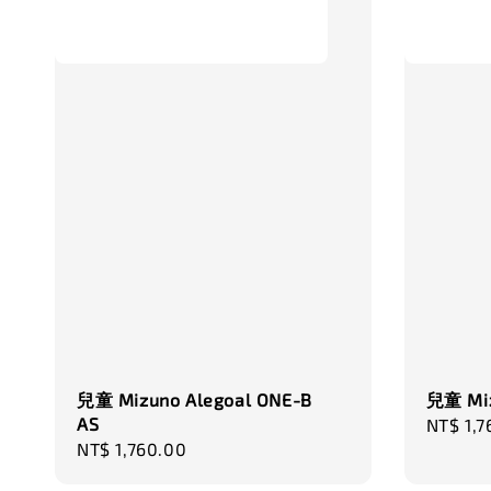
兒童 Mizuno Alegoal ONE-B
兒童 Miz
AS
Regula
NT$ 1,7
Regular
NT$ 1,760.00
price
price