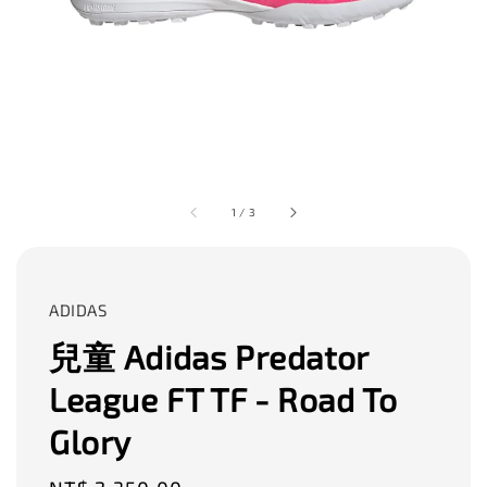
1
/
3
ADIDAS
兒童 Adidas Predator
League FT TF - Road To
Glory