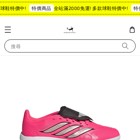
款球鞋特價中!
全站滿2000免運! 多款球鞋特價中!
特價商品
特
搜尋