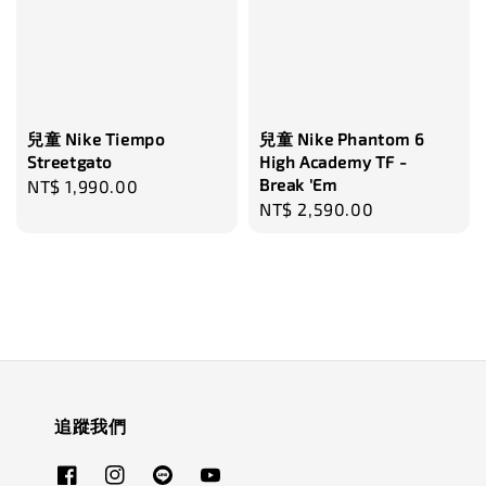
兒童 Nike Tiempo
兒童 Nike Phantom 6
Streetgato
High Academy TF -
Break 'Em
Regular
NT$ 1,990.00
Regular
NT$ 2,590.00
price
price
追蹤我們