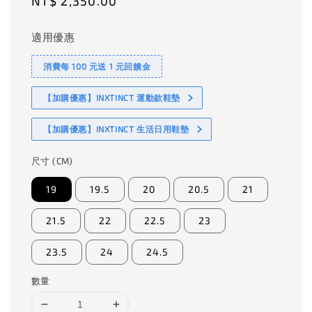
Regular
NT$ 2,350.00
price
適用優惠
消費每 100 元送 1 元回饋金
【加購優惠】INXTINCT 運動款鞋墊
【加購優惠】INXTINCT 生活日用鞋墊
尺寸 (CM)
19
19.5
20
20.5
21
21.5
22
22.5
23
23.5
24
24.5
數量