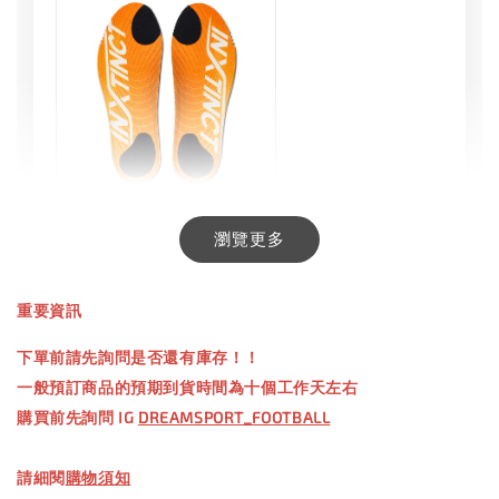
INXTINCT 生活日用鞋墊
瀏覽更多
-
+
NT$ 550.00
重要資訊
NT$ 660.00
下單前請先詢問是否還有庫存！！
一般預訂商品的預期到貨時間為十個工作天左右
加入購物車
購買前先詢問 IG
DREAMSPORT_FOOTBALL
請細閱
購物須知