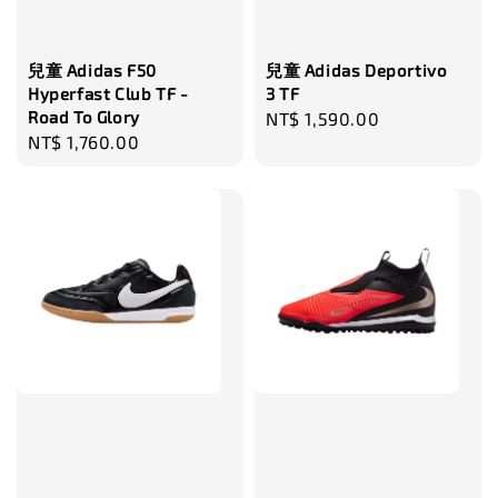
兒童 Adidas F50
兒童 Adidas Deportivo
Hyperfast Club TF -
3 TF
Road To Glory
Regular
NT$ 1,590.00
Regular
NT$ 1,760.00
price
price