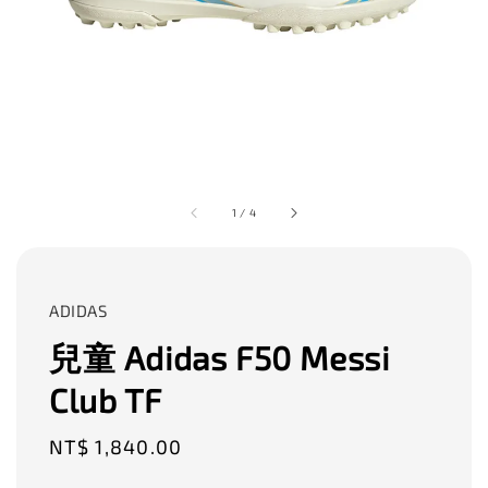
1
/
4
ADIDAS
兒童 Adidas F50 Messi
Club TF
Regular
NT$ 1,840.00
price