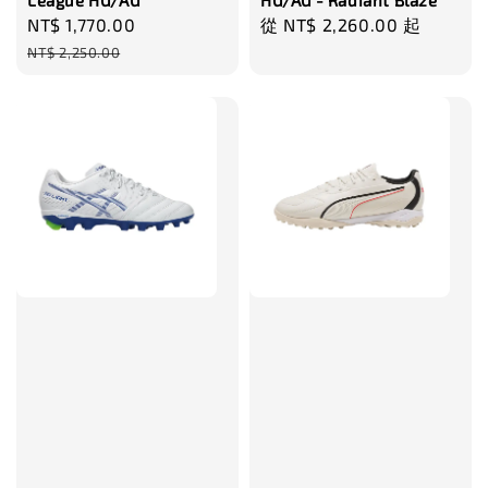
League HG/AG
HG/AG - Radiant Blaze
Sale
NT$ 1,770.00
Regular
Regular
從
NT$ 2,260.00
起
price
price
price
NT$ 2,250.00