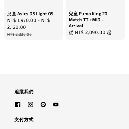
兒童 Asics DS Light GS
兒童 Puma King 20
Match TT +MID -
Sale
NT$ 1,970.00
-
NT$
Arrival
price
2,120.00
Regular
從
NT$ 2,090.00
起
Regular
NT$ 2,330.00
price
price
追蹤我們
支付方式