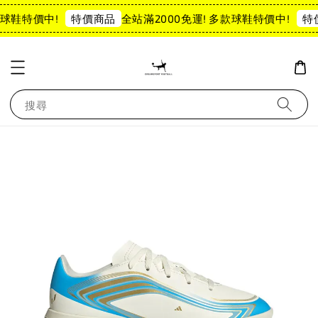
球鞋特價中!
全站滿2000免運! 多款球鞋特價中!
特價商品
特
搜尋