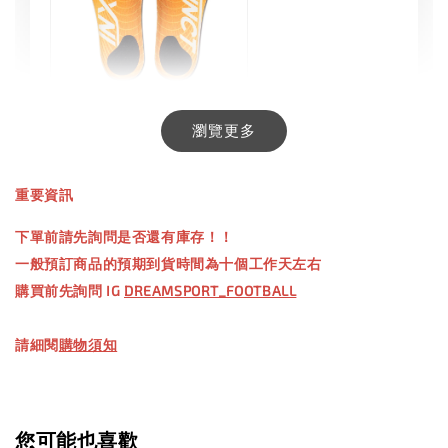
INXTINCT 生活日用鞋墊
瀏覽更多
-
+
NT$ 550.00
重要資訊
NT$ 660.00
下單前請先詢問是否還有庫存！！
一般預訂商品的預期到貨時間為十個工作天左右
加入購物車
購買前先詢問 IG
DREAMSPORT_FOOTBALL
請細閱
購物須知
您可能也喜歡