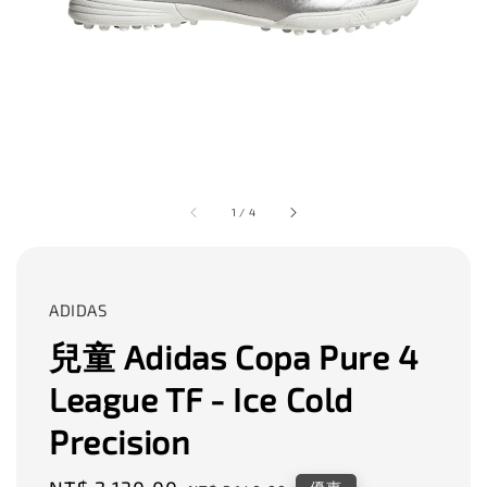
1
/
4
ADIDAS
兒童 Adidas Copa Pure 4
League TF - Ice Cold
Precision