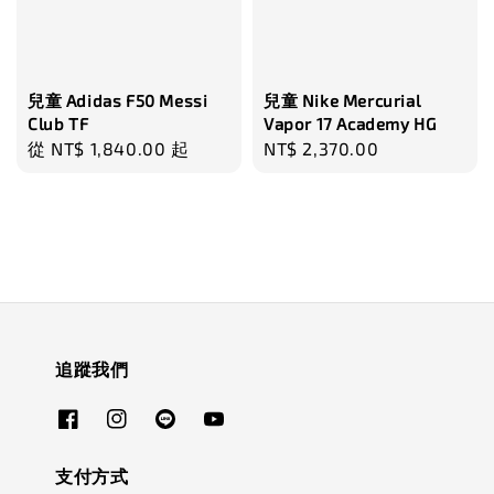
兒童 Adidas F50 Messi
兒童 Nike Mercurial
Club TF
Vapor 17 Academy HG
Regular
從
NT$ 1,840.00
起
Regular
NT$ 2,370.00
price
price
追蹤我們
支付方式