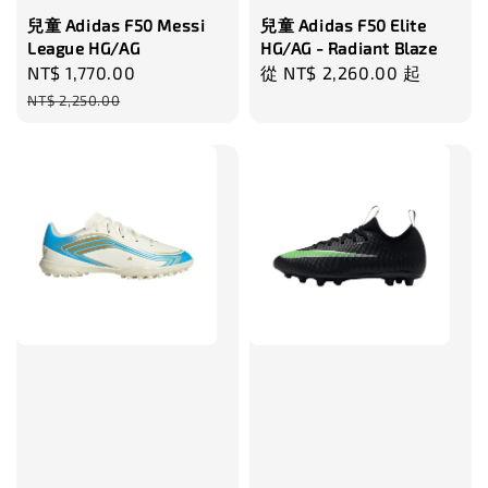
兒童 Adidas F50 Messi
兒童 Adidas F50 Elite
League HG/AG
HG/AG - Radiant Blaze
Sale
NT$ 1,770.00
Regular
Regular
從
NT$ 2,260.00
起
price
price
price
NT$ 2,250.00