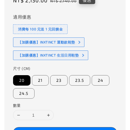
Sale
NT$ 2,130.00
Regular
優惠
NT$ 2,140.00
price
price
適用優惠
消費每 100 元送 1 元回饋金
【加購優惠】INXTINCT 運動款鞋墊
【加購優惠】INXTINCT 生活日用鞋墊
尺寸 (CM)
20
21
23
23.5
24
24.5
數量