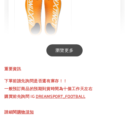
INXTINCT 生活日用鞋墊
瀏覽更多
-
+
NT$ 550.00
重要資訊
NT$ 660.00
下單前請先詢問是否還有庫存！！
一般預訂商品的預期到貨時間為十個工作天左右
加入購物車
購買前先詢問 IG
DREAMSPORT_FOOTBALL
請細閱
購物須知