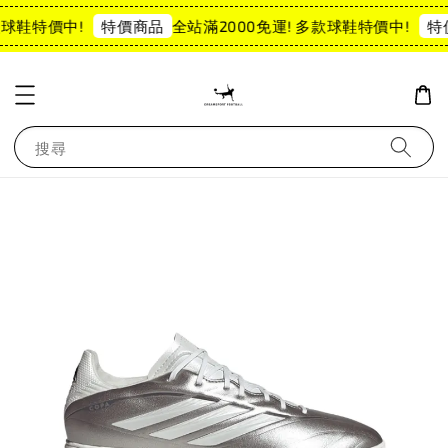
款球鞋特價中!
全站滿2000免運! 多款球鞋特價中!
特價商品
特
搜尋