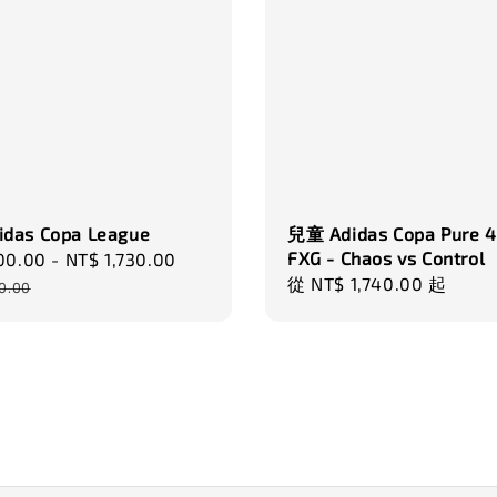
das Copa League
兒童 Adidas Copa Pure 4
FXG - Chaos vs Control
00.00
-
NT$ 1,730.00
Regular
Regular
從
NT$ 1,740.00
起
price
0.00
price