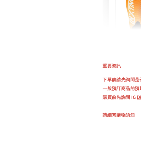
INXT
鞋墊
重要資訊
NT$ 550.
下單前請先詢問是
NT$ 660.
一般預訂商品的預
購買前先詢問 IG
D
加
請細閱
購物須知