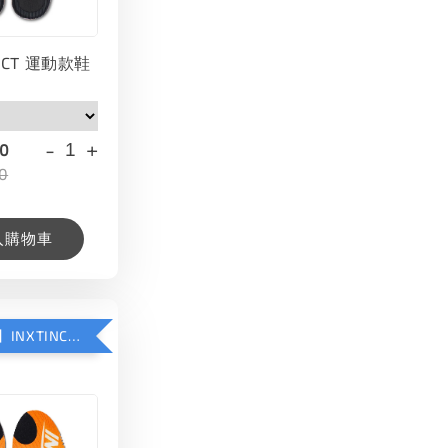
INCT 運動款鞋
-
+
00
0
入購物車
【加購優惠】INXTINCT 生活日用鞋墊