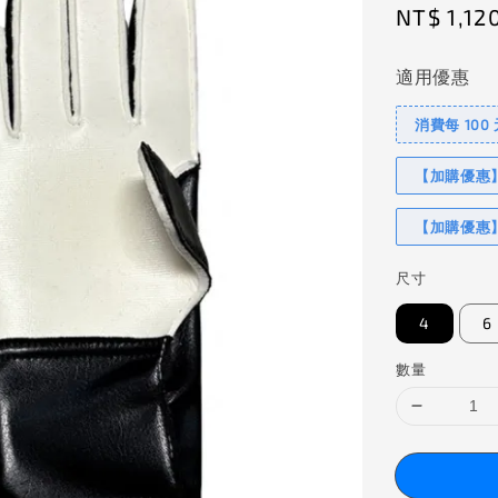
Regular
NT$ 1,12
price
適用優惠
消費每 100
【加購優惠】I
【加購優惠】
尺寸
4
6
數量