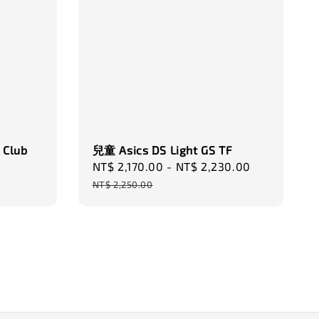
 Club
兒童 Asics DS Light GS TF
Sale
NT$ 2,170.00
-
NT$ 2,230.00
Regular
price
price
NT$ 2,250.00