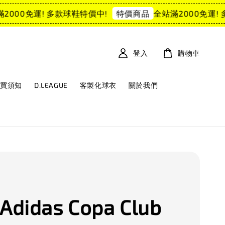
000免運! 多款球鞋特價中!
全站滿2000免運! 多
特價商品
登入
購物車
購買須知
D.LEAGUE
客製化球衣
關於我們
didas Copa Club