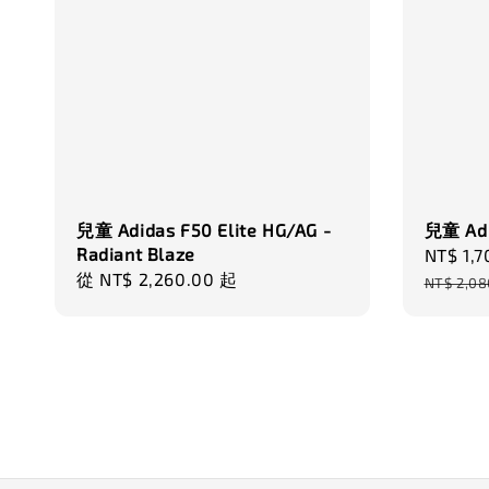
兒童 Adidas F50 Elite HG/AG -
兒童 Adi
Radiant Blaze
Sale
NT$ 1,7
Regular
從
NT$ 2,260.00
起
price
NT$ 2,08
price